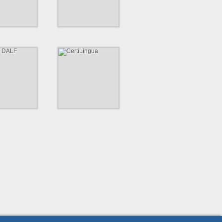
https://www.theyoungclassx.de
sg-bergedorf.de
LF DALF
CertiLingua
ional anerkannte
Das CertiLingua Exzellenzlabel
 für Französisch als
mdsprache.
http://www.certilingua.net
ww.institutfrancais.de/franzoesisch-
n/delf-dalf