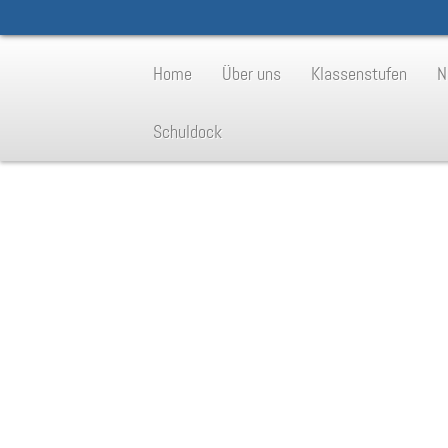
Home
Über uns
Klassenstufen
N
Schuldock
Ihr Name
Ihre E-Mail-Adresse
Ihr Betreff
Ihre Nachricht