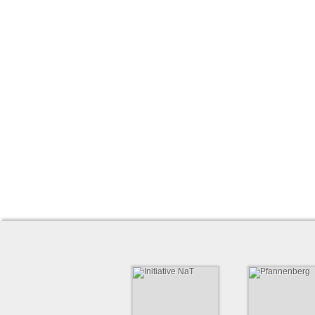
Datenschutz
Mit dem Absenden dieses Formulars wird der
Dat
Sicherheitsabfrage: Was ergibt
acht addiert mit eins (Wort)?
Suchen
...
Suchen
Initiative NaT
Pfannenber
Die Initiative NaT vernetzt
Elektrotechnik für die I
Schulen, Hochschulen und
Unternehmen.
https://pfannenbe