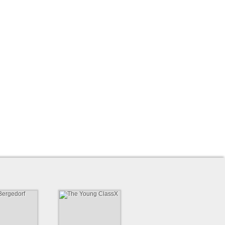
ten Daten zugestimmt.
Bergedorf
The Young ClassX
gedorf von 1860 e.
Das Musikprojekt für Kinder
iner der größten
und Jugendliche in Hamburg.
ne in Deutschland.