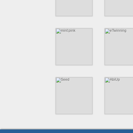
http://initiative-nat.de
mint:pink
eTwinning
Schulübergreifendes
Die Gemeinschaft für S
Programm für neugierige
in Europa.
Mädchen.
https://www.etwin
http://www.mintpink.de
Seed
AbiUp
Social Entrepreneurship
Die Ausbildungsmess
Education
(Fach-) Abiturientinn
Abiturienten
https://seed.schule
https://www.arbeit
ort/hamburg/abiup
up