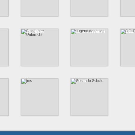
https://www.tuhh.de
https://www.hcu-
http://t
hamburg.de
Bilingualer
Jugend debattiert
DE
Unterricht
chulen
Jugend debattiert - weil
Internat
Kontroversen lohnen.
Zertifikate
ausgezeichneter bilingualer
Fre
Unterricht
ning.net
https://www.jugend-
https://w
debattiert.de
https://www.gymnasium-
lerne
lohbruegge.de/info-
service/dokumente/send/12-
jahrbuecher-unserer-
schule/160-flyer-
bilinguale-klasse
jms
Gesunde Schule
e für
Staatliche Jugendmusikschule
Gesundheitspreis Gesunde
en und
Hamburg
Schule
https://www.hamburg.de/jugendmusikschule/stadtbereich-
https://www.hag-
sagentur.de/vor-
sued-bergedorf/
gesundheit.de/arbeitsfelder/gesund-
/abi-
aufwachsen/gesunde-
schule