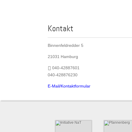
Suchen
Kontakt
Binnenfeldredder 5
21031 Hamburg
040-42887601
040-428876230
E-Mail/Kontaktformular
Initiative NaT
Pfannenber