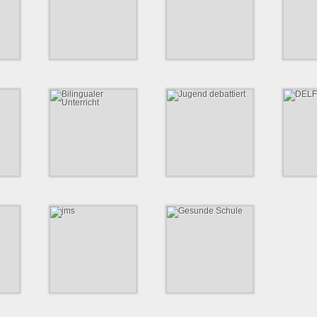
ndustrie
Technische Universität
HafenCity Universität
Die TSG Ber
Hamburg (TUHH)
Hamburg (HCU)
V. ist e
Sportverei
rg.com/de/
https://www.tuhh.de
https://www.hcu-
http://t
hamburg.de
Bilingualer
Jugend debattiert
DE
Unterricht
chulen
Jugend debattiert - weil
Internat
Kontroversen lohnen.
Zertifikate
ausgezeichneter bilingualer
Fre
Unterricht
ning.net
https://www.jugend-
https://w
debattiert.de
https://www.gymnasium-
lerne
lohbruegge.de/info-
service/dokumente/send/12-
jahrbuecher-unserer-
schule/160-flyer-
bilinguale-klasse
jms
Gesunde Schule
e für
Staatliche Jugendmusikschule
Gesundheitspreis Gesunde
en und
Hamburg
Schule
https://www.hamburg.de/jugendmusikschule/stadtbereich-
https://www.hag-
sagentur.de/vor-
sued-bergedorf/
gesundheit.de/arbeitsfelder/gesund-
/abi-
aufwachsen/gesunde-
schule