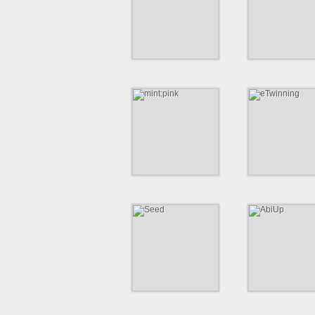
Die Initiative NaT vernetzt
Elektrotechnik für die I
Schulen, Hochschulen und
Unternehmen.
https://pfannenbe
http://initiative-nat.de
mint:pink
eTwinning
Schulübergreifendes
Die Gemeinschaft für S
Programm für neugierige
in Europa.
Mädchen.
https://www.etwin
http://www.mintpink.de
Seed
AbiUp
Social Entrepreneurship
Die Ausbildungsmess
Education
(Fach-) Abiturientinn
Abiturienten
https://seed.schule
https://www.arbeit
ort/hamburg/abiup
up