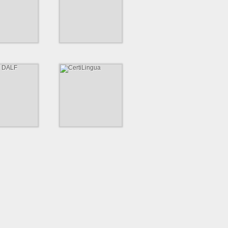
gedorf von 1860 e.
Das Musikprojekt für Kinder
iner der größten
und Jugendliche in Hamburg.
ne in Deutschland.
https://www.theyoungclassx.de
sg-bergedorf.de
LF DALF
CertiLingua
ional anerkannte
Das CertiLingua Exzellenzlabel
 für Französisch als
mdsprache.
http://www.certilingua.net
ww.institutfrancais.de/franzoesisch-
n/delf-dalf