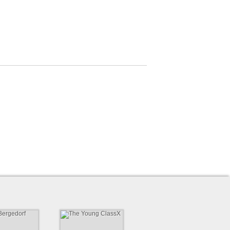
Bergedorf
The Young ClassX