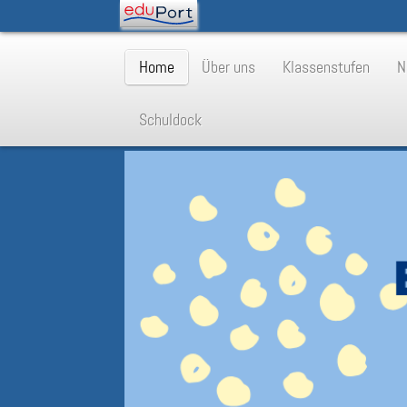
Home
Über uns
Klassenstufen
N
Schuldock