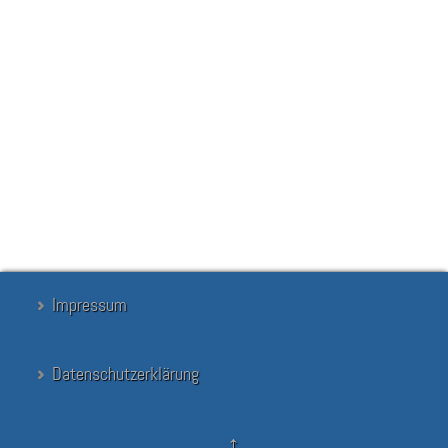
stattfindende SR-Fahrt, an der alle Klassensprecher/innen und
Kurssprecher/innen beteiligt sind. Verbindungslehrer/innen werden
bei der Schülerratssitzung von den Klassenvertreter/innen gewählt.
Im kommenden Schuljahr 2024/25 sind das wir,
Herr Ziebinski
und
Herr Rentzsch
.
Wir freuen uns auf das Schuljahr und die produktive
Zusammenarbeit mit dem Schulsprecherteam sowie allen anderen
Schüler/innen des Gylohs.
Suchen
Suchen
...
Suchen
Impressum
Datenschutzerklärung
↑