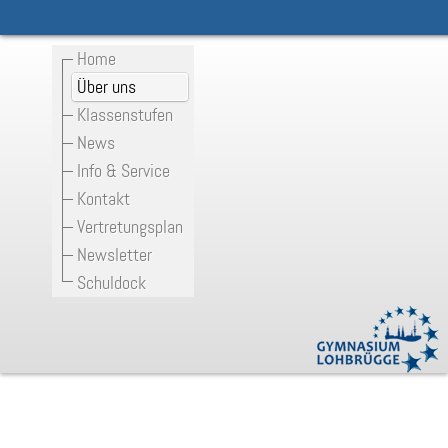
Home
Über uns
Klassenstufen
News
Info & Service
Kontakt
Vertretungsplan
Newsletter
Schuldock
Unser Comenius-Projekt: "Europe en
six actes"