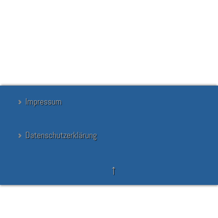
Unsere erste digitale Auslandsmesse wird am 3. November 2021 von
18.00 - 19.30 Uhr für Schüler:innen und Eltern der Jahrgänge 8-10
stattfinden. Alle weiteren Infos gibt es
in diesem PDF
.
Suchen
Suchen
...
Suchen
Impressum
Datenschutzerklärung
↑