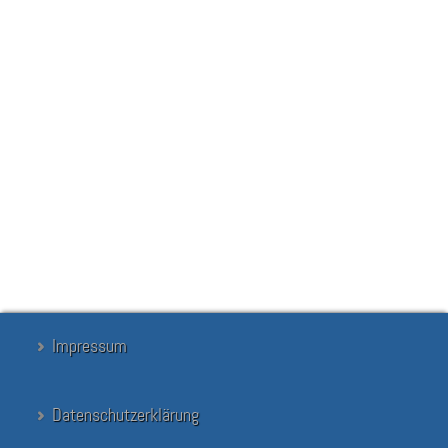
unserem Abteilungsleiter der Beobachtungsstufe, Herrn
Melzer, ohne vorherige Terminvereinbarung. Sollten Sie wider
Erwarten zu diesen Zeiten verhindert sein, können Sie in
Ausnahmefällen auch einen individuellen Termin mit uns über
unser Schulbüro vereinbaren; er muss jedoch in dieser
Woche liegen!
Wenn es bei diesem Verfahren noch Änderungen geben
sollte, informieren wir Sie rechtzeitig.
Suchen
Suchen
...
Suchen
Impressum
Datenschutzerklärung