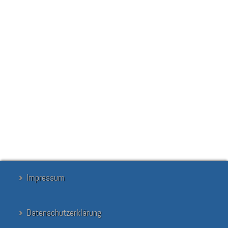
New York Calling - Informationsveranstaltung
"Being Abroad" Schülerauslandsmesse
Erfolgreiches Geographieprojekt
Seite 35 von 43
Start
Zurück
30
31
32
33
34
35
36
37
38
39
Weiter
Ende
Suchen
Suchen
...
Suchen
Impressum
Datenschutzerklärung